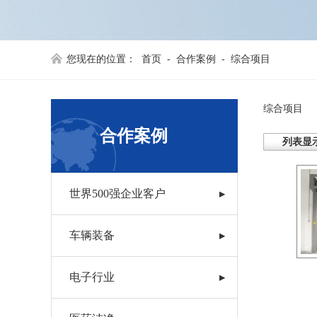
您现在的位置：
首页
-
合作案例
-
综合项目
综合项目
合作案例
列表显
世界500强企业客户
车辆装备
电子行业